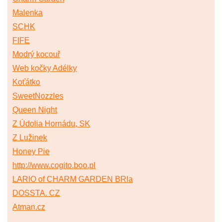
Malenka
SCHK
FIFE
Modrý kocouř
Web kočky Adélky
Koťátko
SweetNozzles
Queen Night
Z Údolia Hornádu, SK
Z Lužinek
Honey Pie
http://www.cogito.boo.pl
LARIO of CHARM GARDEN BRIa
DOSSTA. CZ
Atman.cz