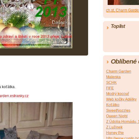
ch.st. Charm Gard
Toplist
Oblíbené
Charm Garden
Malenka
SCHK
 koťátka.
FIFE
Modrý kocouř
arden.estranky.cz
Web kočky Adélky
Koťátko
SweetNozzles
Queen Night
Z Údolia Hornádu,
Z Lužinek
Honey Pie
http://www.cogito.b