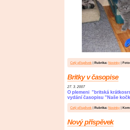
Celý příspěvek
|
Rubrika:
Novinky
|
Foto
Britky v časopise
27. 3. 2007
O plemeni "britská krátkosrs
vydání časopisu "Naše kočk
Celý příspěvek
|
Rubrika:
Novinky
|
Kome
Nový příspěvek