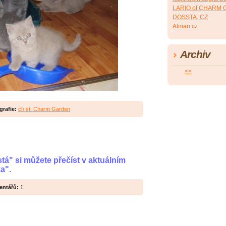
LARIO of CHARM 
DOSSTA. CZ
Atman.cz
Archiv
<<
grafie:
ch.st. Charm Garden
tá" si můžete přečíst v aktuálním
a".
ntářů:
1