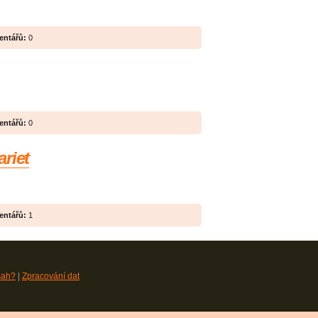
ntářů:
0
ntářů:
0
riet
ntářů:
1
sah?
|
Zpracování dat