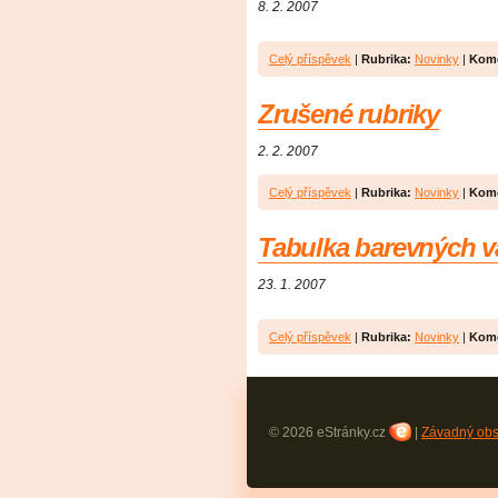
8. 2. 2007
Celý příspěvek
|
Rubrika:
Novinky
|
Kome
Zrušené rubriky
2. 2. 2007
Celý příspěvek
|
Rubrika:
Novinky
|
Kome
Tabulka barevných va
23. 1. 2007
Celý příspěvek
|
Rubrika:
Novinky
|
Kome
© 2026 eStránky.cz
|
Závadný ob