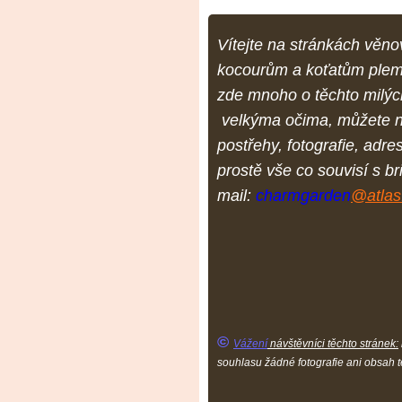
Vítejte na stránkách věn
kocourům a koťatům pleme
zde mnoho o těchto milých
velkýma očima, můžete ná
postřehy, fotografie, adre
prostě vše co souvisí s br
mail:
charmgarden
@atlas
©
Vážení
návštěvníci těchto stránek:
souhlasu žádné fotografie ani obsah t