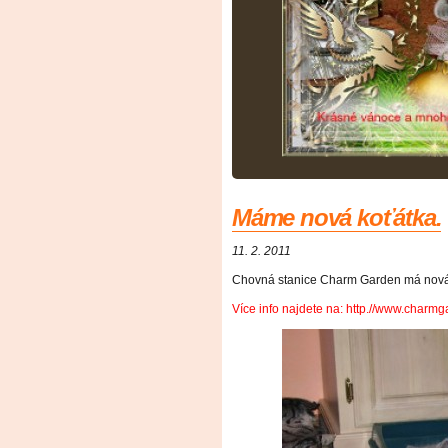
Máme nová koťátka.
11. 2. 2011
Chovná stanice Charm Garden má nová
Více info najdete na: http.//www.charmg