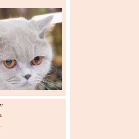
m
en
s