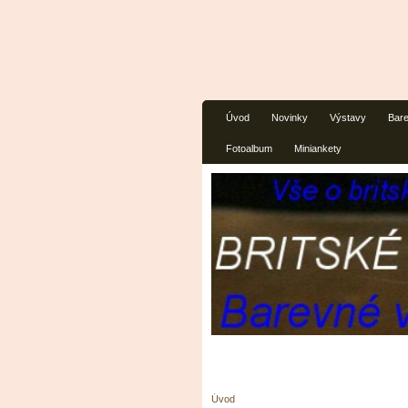
Úvod
Novinky
Výstavy
Bare
Fotoalbum
Miniankety
Úvod