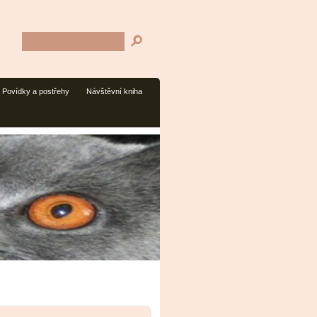
Povídky a postřehy
Návštěvní kniha