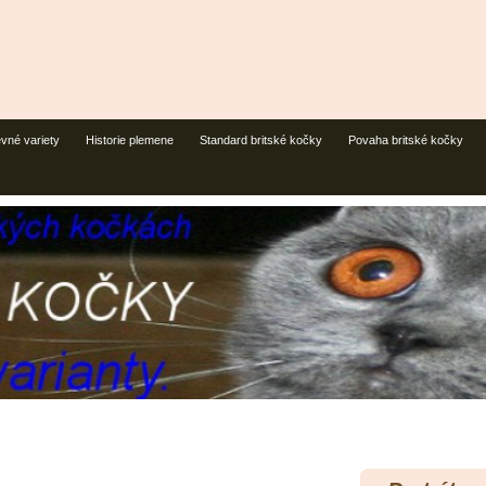
vné variety
Historie plemene
Standard britské kočky
Povaha britské kočky