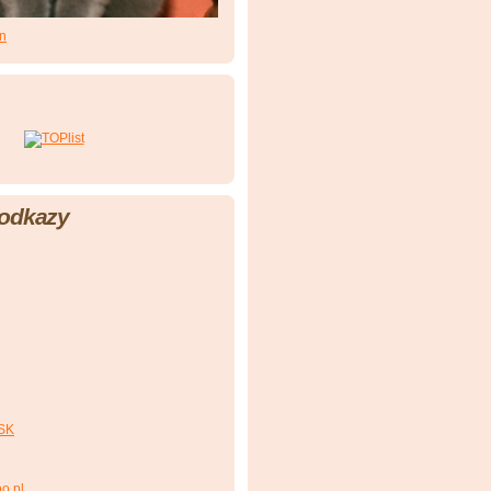
en
 odkazy
 SK
oo.pl