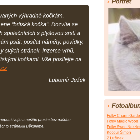
Portrét
ovaných výhradně kočkám,
ne "britská kočka". Dozvíte se
 společnících s plyšovou srstí a
m psát, posílat náměty, povídky,
sy svých stránek, inzerce vrhů,
itskými kočkami. Vše posílejte na
.cz
Lubomír Ježek
Fotoalbu
Fotky Charm Gard
nepoužívejte a nešiřte prosím bez našeho
Fotky Magic Wood
ěchto stránek!!! Děkujeme.
Fotky SweetNozzle
Kocour Šimon
Z Lužinek