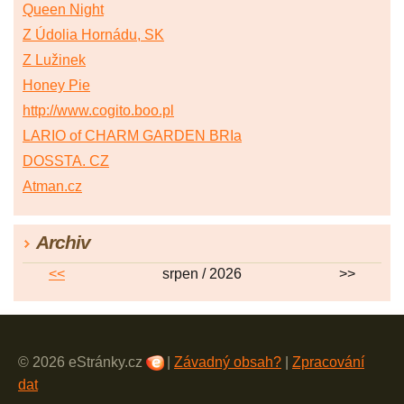
Queen Night
Z Údolia Hornádu, SK
Z Lužinek
Honey Pie
http://www.cogito.boo.pl
LARIO of CHARM GARDEN BRIa
DOSSTA. CZ
Atman.cz
Archiv
<<
srpen / 2026
>>
© 2026 eStránky.cz
|
Závadný obsah?
|
Zpracování
dat