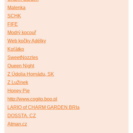
Malenka
SCHK
FIFE
Modrý kocouř
Web kočky Adélky
Koťátko
SweetNozzles
Queen Night
Z Údolia Hornádu, SK
Z Lužinek
Honey Pie
http://www.cogito.boo.pl
LARIO of CHARM GARDEN BRIa
DOSSTA. CZ
Atman.cz