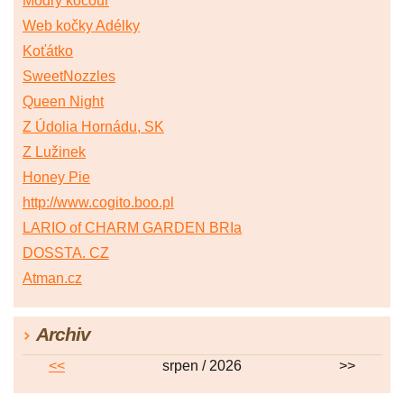
Modrý kocouř
Web kočky Adélky
Koťátko
SweetNozzles
Queen Night
Z Údolia Hornádu, SK
Z Lužinek
Honey Pie
http://www.cogito.boo.pl
LARIO of CHARM GARDEN BRIa
DOSSTA. CZ
Atman.cz
Archiv
<<
srpen / 2026
>>