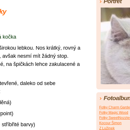
Portrét
ky
á kočka
 širokou lebkou. Nos krátký, rovný a
, avšak nesmí mít žádný stop.
alé, na špičkách lehce zakulacené a
otevřené, daleko od sebe
:
Fotoalbu
děná)
Fotky Charm Gard
point)
Fotky Magic Wood
Fotky SweetNozzle
Kocour Šimon
 stříbřité barvy)
Z Lužinek