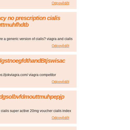
Odpovědět
y no prescription cialis
ttmuhfhdtb
here a generic version of cialis? viagra and cialis
Odpovědět
 olgstnoegfdthandBtjswisac
ps://jokviagra.com/ viagra competitor
Odpovědět
 dgsolbvfdmouttmuhpepjp
 - cialis super active 20mg voucher cialis index
Odpovědět