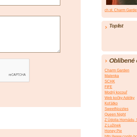
ch.st. Charm Gard
Toplist
Oblíbené
Charm Garden
Malenka
SCHK
FIFE
Modrý kocouř
Web kočky Adélky
Koťátko
SweetNozzles
Queen Night
Z Údolia Hornádu,
Z Lužinek
Honey Pie
http://www.cogito.b