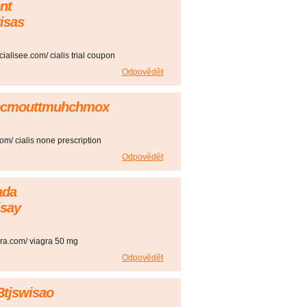
nt
isas
cialisee.com/ cialis trial coupon
Odpovědět
sdbcmouttmuhchmox
com/ cialis none prescription
Odpovědět
ada
isay
agra.com/ viagra 50 mg
Odpovědět
Btjswisao