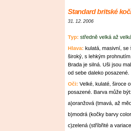
Standard britské koč
31. 12. 2006
Typ:
středně velká až velk
Hlava:
kulatá, masivní, se
široký, s lehkým prohnutím
Brada je silná. Uši jsou m
od sebe daleko posazené.
Oči:
Velké, kulaté, široce 
posazené. Barva může být
a)oranžová (tmavá, až mě
b)modrá (kočky barvy color
c)zelená (stříbřité a variace