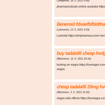
(
Jebgorino
,
16. 5. 2021
6:50
)
pharmaceuticals online australia htt
Benemid fdvaefbfbldtha
(
Lebnorino
,
13. 5. 2021
4:33
)
Lamictal https://xlnpharmacy.com/ wo
buy tadalafil cheap hv
(
Bbshskex
,
10. 5. 2021
20:16
)
fucking on viagra https://loxviagra.co
viagra
cheap tadalafil 20mg h
(
Bbshskex
,
3. 5. 2021
21:02
)
viagra side effects https://loxviagra.c