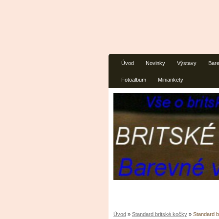
Úvod
Novinky
Výstavy
Bare
Fotoalbum
Miniankety
Úvod
»
Standard britské kočky
»
Standard b