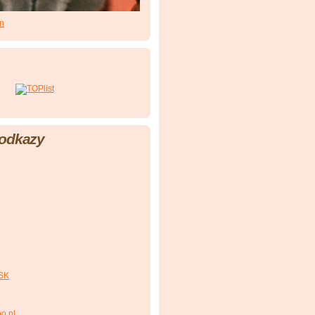
en
 odkazy
 SK
oo.pl