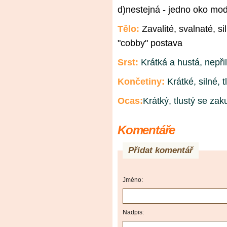
d)nestejná - jedno oko mo
Tělo:
Zavalité, svalnaté, si
"cobby" postava
Srst:
Krátká a hustá, nepři
Končetiny:
Krátké, silné, t
Ocas:
Krátký, tlustý se za
Komentáře
Přidat komentář
Jméno:
Nadpis: