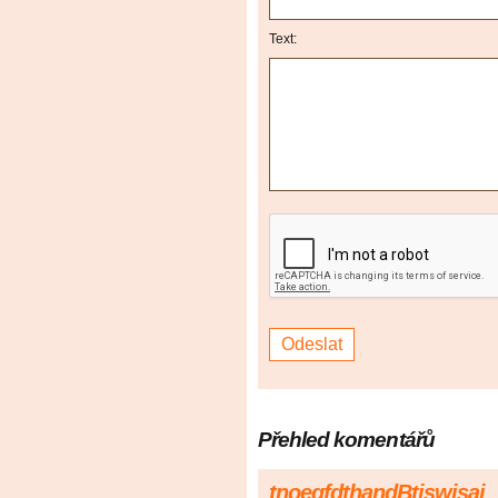
Text:
Přehled komentářů
tnoegfdthandBtjswisaj