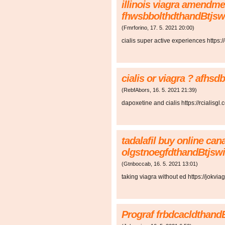
illinois viagra amendme
fhwsbbolthdthandBtjsw
(
Fmrforino
,
17. 5. 2021
20:00
)
cialis super active experiences https://
cialis or viagra ? afh
(
RebfAbors
,
16. 5. 2021
21:39
)
dapoxetine and cialis https://rcialisgl.
tadalafil buy online can
olgstnoegfdthandBtjsw
(
Gtnboccab
,
16. 5. 2021
13:01
)
taking viagra without ed https://jokvi
Prograf frbdcacldthand