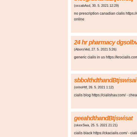
(
occabAsd
,
30. 5. 2021
12:29
)
no prescription canadian cialis https://c
online
24 hr pharmacy dgsol
(
AborsVed
,
27. 5. 2021
5:26
)
generic cialis in us https://krocialis.com
sbbolthdthandBtjswisai
(
orinoHtf
,
26. 5. 2021
1:12
)
cialis blog https://cialishav.com/ - chea
geeahdthandBtjswisat
(
skexSwa
,
25. 5. 2021
21:21
)
cialis black https://ckacialis.com/ - ci