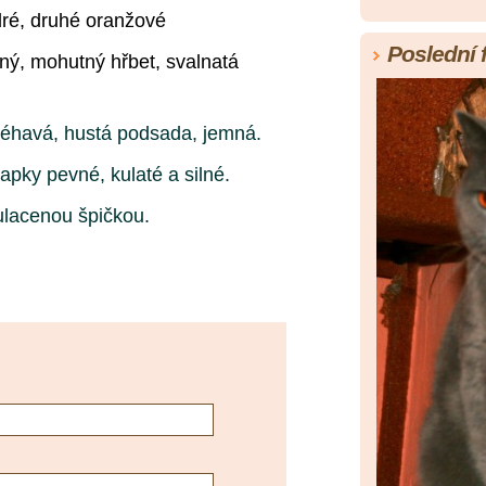
dré, druhé oranžové
Poslední 
lný, mohutný hřbet, svalnatá
léhavá, hustá podsada, jemná.
lapky pevné, kulaté a silné.
kulacenou špičkou.