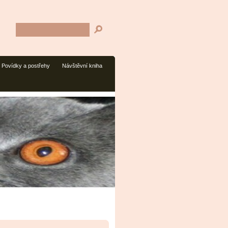
Povídky a postřehy
Návštěvní kniha