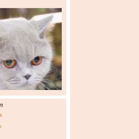
m
en
s