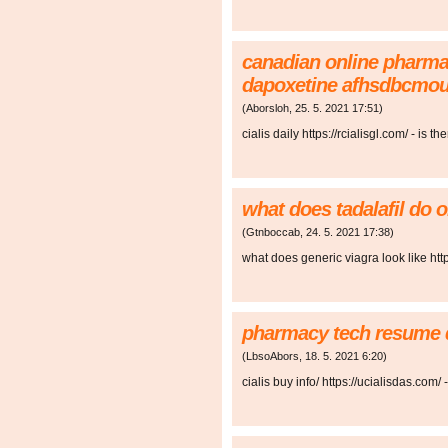
canadian online pharmac
dapoxetine afhsdbcmou
(
Aborsloh
,
25. 5. 2021
17:51
)
cialis daily https://rcialisgl.com/ - is t
what does tadalafil do
(
Gtnboccab
,
24. 5. 2021
17:38
)
what does generic viagra look like htt
pharmacy tech resume
(
LbsoAbors
,
18. 5. 2021
6:20
)
cialis buy info/ https://ucialisdas.com/