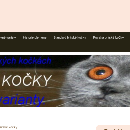
vné variety
Historie plemene
Standard britské kočky
Povaha britské kočky
ritské kočky