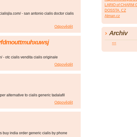
LARIO of CHARM 
DOSSTA. CZ
ialisjla.com/ - san antonio cialis doctor cialis
Atman.cz
Odpovědět
Archiv
bvfdmouttmuhxuwsj
<<
/ - otc cialis vendita cialis originale
Odpovědět
per alternative to cialis generic tadalafil
Odpovědět
alis buy india order generic cialis by phone