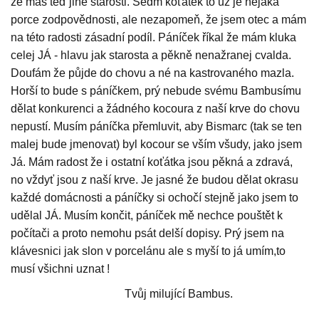
že máš tedˇjiné starosti. Sedm koťátek to už je nějaká
porce zodpovědnosti, ale nezapomeň, že jsem otec a mám
na této radosti zásadní podíl. Páníček říkal že mám kluka
celej JÁ - hlavu jak starosta a pěkně nenažranej cvalda.
Doufám že půjde do chovu a né na kastrovaného mazla.
Horší to bude s páníčkem, prý nebude svému Bambusímu
dělat konkurenci a žádného kocoura z naší krve do chovu
nepustí. Musím páníčka přemluvit, aby Bismarc (tak se ten
malej bude jmenovat) byl kocour se vším všudy, jako jsem
Já. Mám radost že i ostatní koťátka jsou pěkná a zdravá,
no vždyť jsou z naší krve. Je jasné že budou dělat okrasu
každé domácnosti a páníčky si ochočí stejně jako jsem to
udělal JÁ. Musím končit, páníček mě nechce pouštět k
počítači a proto nemohu psát delší dopisy. Prý jsem na
klávesnici jak slon v porcelánu ale s myší to já umím,to
musí všichni uznat !
Tvůj milující Bambus.