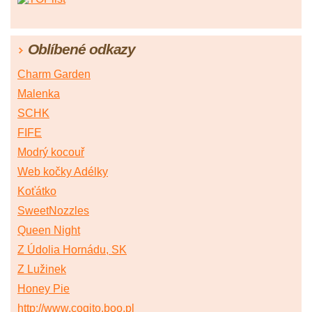
Oblíbené odkazy
Charm Garden
Malenka
SCHK
FIFE
Modrý kocouř
Web kočky Adélky
Koťátko
SweetNozzles
Queen Night
Z Údolia Hornádu, SK
Z Lužinek
Honey Pie
http://www.cogito.boo.pl