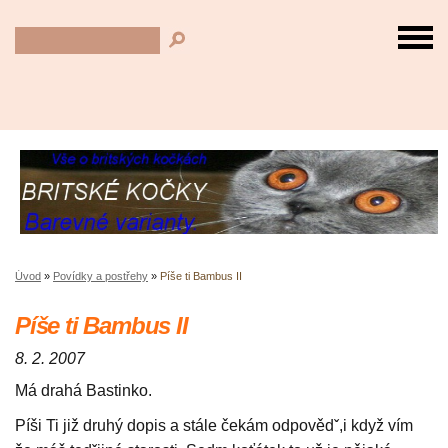
Úvod
»
Povídky a postřehy
»
Píše ti Bambus II
Píše ti Bambus II
8. 2. 2007
Má drahá Bastinko.
Píši Ti již druhý dopis a stále čekám odpovědˇ,i když vím