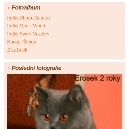
Fotoalbum
Fotky Charm Garden
Fotky Magic Wood
Fotky SweetNozzles
Kocour Šimon
Z Lužinek
Poslední fotografie