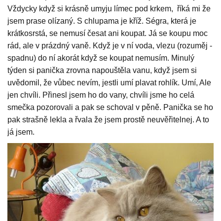
Vždycky když si krásně umyju límec pod krkem, říká mi že
jsem prase olízaný. S chlupama je kříž. Ségra, která je
krátkosrstá, se nemusí česat ani koupat. Já se koupu moc
rád, ale v prázdný vaně. Když je v ní voda, vlezu (rozuměj -
spadnu) do ní akorát když se koupat nemusím. Minulý
týden si panička zrovna napouštěla vanu, když jsem si
uvědomil, že vůbec nevím, jestli umí plavat rohlík. Umí, Ale
jen chvíli. Přinesl jsem ho do vany, chvíli jsme ho celá
smečka pozorovali a pak se schoval v pěně. Panička se ho
pak strašně lekla a řvala že jsem prostě neuvěřitelnej. A to
já jsem.