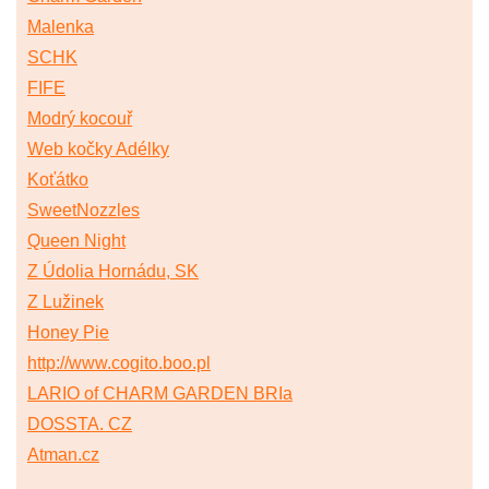
Malenka
SCHK
FIFE
Modrý kocouř
Web kočky Adélky
Koťátko
SweetNozzles
Queen Night
Z Údolia Hornádu, SK
Z Lužinek
Honey Pie
http://www.cogito.boo.pl
LARIO of CHARM GARDEN BRIa
DOSSTA. CZ
Atman.cz