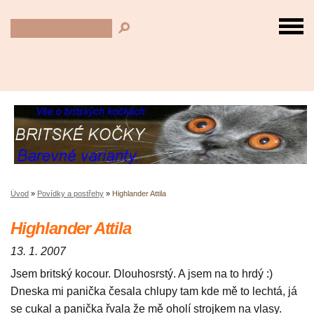
Úvod
»
Povídky a postřehy
»
Highlander Attila
Highlander Attila
13. 1. 2007
Jsem britský kocour. Dlouhosrstý. A jsem na to hrdý :)
Dneska mi panička česala chlupy tam kde mě to lechtá, já
se cukal a panička řvala že mě oholí strojkem na vlasy.