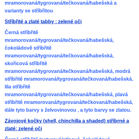
mramorovaná/tygrovaná/tečkovaná/habešská a
varianty se stříbřitou
Stříbřité a zlaté tabby : zelené oči
Černá stříbřitě
mramorovaná/tygrovaná/tečkovaná/habešská,
čokoládově stříbřitě
mramorovaná/tygrovaná/tečkovaná/habešská,
skořicová stříbřitě
mramorovaná/tygrovaná/tečkovaná/habešská, modrá
stříbřitě mramorovaná/tygrovaná/tečkovaná/habešská,
lila stříbřitě
mramorovaná/tygrovaná/tečkovaná/habešská, plavá
stříbřitě mramorovaná/tygrovaná/tečkovaná/habešská,
dále tyto barvy s želvovinovou , a tyto barvy se zlatou.
Závojové kočky (shell, chinchilla a shaded) stříbrné a
zlaté: zelené oči