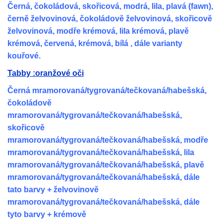
Černá, čokoládová, skořicová, modrá, lila, plavá (fawn),
černě želvovinová, čokoládově želvovinová, skořicově
želvovinová, modře krémová, lila krémová, plavě
krémová, červená, krémová, bílá , dále varianty
kouřové.
Tabby :oranžové oči
Černá mramorovaná/tygrovaná/tečkovaná/habešská,
čokoládově
mramorovaná/tygrovaná/tečkovaná/habešská,
skořicově
mramorovaná/tygrovaná/tečkovaná/habešská, modře
mramorovaná/tygrovaná/tečkovaná/habešská, lila
mramorovaná/tygrovaná/tečkovaná/habešská, plavě
mramorovaná/tygrovaná/tečkovaná/habešská, dále
tato barvy + želvovinově
mramorovaná/tygrovaná/tečkovaná/habešská, dále
tyto barvy + krémově