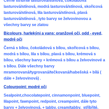
Černé stříbřitě lasturová/stínová, čokoládová
lasturová/stínová, modrá lasturová/stínová, skořicová
lasturová/stínová, lila lasturová/stínová, plavá
lasturová/stínová , tyto barvy se želvovinovou a
všechny barvy se zlatou
Bicolours, harlekýni a vans: oranžové oči, odd - eyed,
modré oči
Černá s bílou, čokoládová s bílou, skořicová s bílou,
modrá s bílou, lila s bílou, plavá s bílou, krémová s
bílou, všechny barvy + krémová s bílou a želvovinové a
s bílou. Dále všechny barvy
mramorovaná/tygrovaná/tečkovaná/habešská + bílá (
dále + želvovinová) .
Colourpoint: modré oči
Sealpoint,chocolatepoint, cinnamonpoint, bluepoint,
lilapoint, fawnpoint, redpoint, creampoint, dále tyto
barvy + želvovinová, + tabby, cream/tabby, stříbřité,