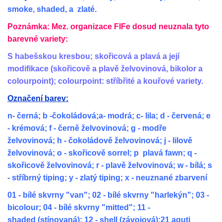
smoke, shaded, a zlaté.
Poznámka: Mez. organizace FIFe dosud neuznala tyto
barevné variety:
S habešskou kresbou; skořicová a plavá a její
modifikace (skořicově a plavě želvovinová, bikolor a
colourpoint); colourpoint: stříbřité a kouřové variety.
Označení barev:
n- černá; b -čokoládová;a- modrá; c- lila; d - červená; e
- krémová; f - černě želvovinová; g - modře
želvovinová; h - čokoládově želvovinová; j - lilově
želvovinová; o - skořicově sorrel; p plavá fawn; q -
skořicově želvovinová; r - plavě želvovinová; w - bílá; s
- stříbrný tiping; y - zlatý tiping; x - neuznané zbarvení
01 - bílé skvrny "van"; 02 - bílé skvrny "harlekýn"; 03 -
bicolour; 04 - bílé skvrny "mitted"; 11 -
shaded (stínovaná); 12 - shell (závojová);21 aguti