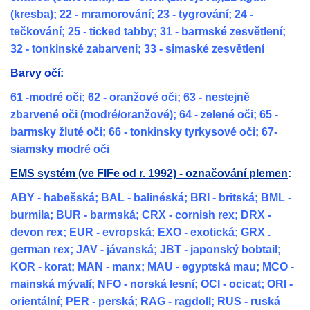
(kresba); 22 - mramorování; 23 - tygrování; 24 -
tečkování; 25 - ticked tabby; 31 - barmské zesvětlení;
32 - tonkinské zabarvení; 33 - simaské zesvětlení
Barvy očí:
61 -modré oči; 62 - oranžové oči; 63 - nestejně
zbarvené oči (modré/oranžové); 64 - zelené oči; 65 -
barmsky žluté oči; 66 - tonkinsky tyrkysové oči; 67-
siamsky modré oči
EMS systém (ve FIFe od r. 1992) - označování plemen
:
ABY - habešská; BAL - balinéská; BRI - britská; BML -
burmila; BUR - barmská; CRX - cornish rex; DRX -
devon rex; EUR - evropská; EXO - exotická; GRX .
german rex; JAV - jávanská; JBT - japonský bobtail;
KOR - korat; MAN - manx; MAU - egyptská mau; MCO -
mainská mývalí; NFO - norská lesní; OCI - ocicat; ORI -
orientální; PER - perská; RAG - ragdoll; RUS - ruská