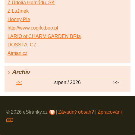
Z Údolia Hornádu, SK
Z Lužinek
Honey Pie
http://www.cogito.boo.pl
LARIO of CHARM GARDEN BRIa
DOSSTA. CZ
Atman.cz
Archiv
<<
srpen / 2026
>>
© 2026 eStránky.cz
|
Závadný obsah?
|
Zpracování
dat